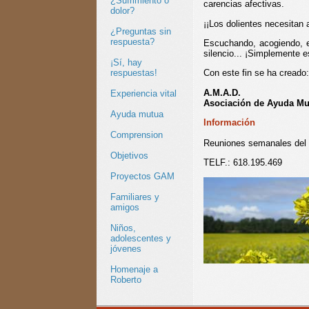
¿Sufrimiento o
carencias afectivas.
dolor?
¡¡Los dolientes necesitan
¿Preguntas sin
respuesta?
Escuchando, acogiendo, e
silencio... ¡Simplemente e
¡Sí, hay
respuestas!
Con este fin se ha creado:
A.M.A.D.
Experiencia vital
Asociación de Ayuda Mut
Ayuda mutua
Información
Comprension
Reuniones semanales del
Objetivos
TELF.: 618.195.469
Proyectos GAM
Familiares y
amigos
Niños,
adolescentes y
jóvenes
Homenaje a
Roberto