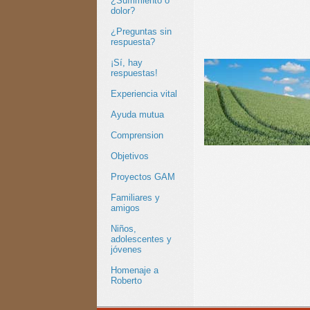
¿Sufrimiento o
dolor?
¿Preguntas sin
respuesta?
¡Sí, hay
respuestas!
Experiencia vital
Ayuda mutua
Comprension
Objetivos
Proyectos GAM
Familiares y
amigos
Niños,
adolescentes y
jóvenes
Homenaje a
Roberto